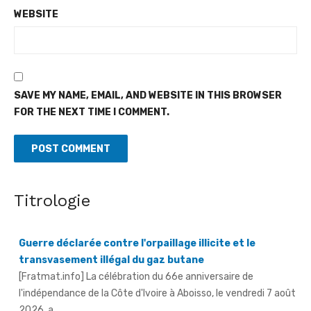
WEBSITE
SAVE MY NAME, EMAIL, AND WEBSITE IN THIS BROWSER
FOR THE NEXT TIME I COMMENT.
Titrologie
Guerre déclarée contre l'orpaillage illicite et le
transvasement illégal du gaz butane
[Fratmat.info] La célébration du 66e anniversaire de
l'indépendance de la Côte d'Ivoire à Aboisso, le vendredi 7 août
2026, a ...
An 66 de l'indépendance à Sandegué - Le préfet rend