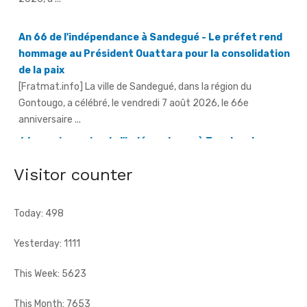
hommage au Président Ouattara pour la consolidation
de la paix
[Fratmat.info] La ville de Sandegué, dans la région du
Gontougo, a célébré, le vendredi 7 août 2026, le 66e
anniversaire ...
66e anniversaire de l'indépendance à Tougbo - Le
sous-préfet appelle à l'union face à la menace
terroriste
[Fratmat.info] À l'occasion de la célébration du 66e
anniversaire de l'indépendance de la Côte d'Ivoire, le sous-
Visitor counter
préfet de Tougbo, dans ...
Today: 498
Yesterday: 1111
This Week: 5623
This Month: 7653