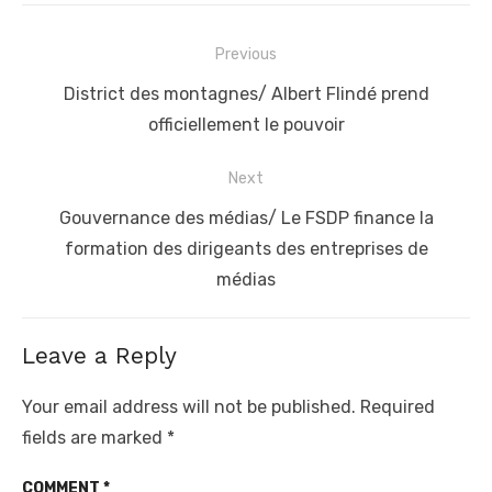
Post
Previous
navigation
Previous
District des montagnes/ Albert Flindé prend
post:
officiellement le pouvoir
Next
Next
Gouvernance des médias/ Le FSDP finance la
post:
formation des dirigeants des entreprises de
médias
Leave a Reply
Your email address will not be published.
Required
fields are marked
*
COMMENT
*