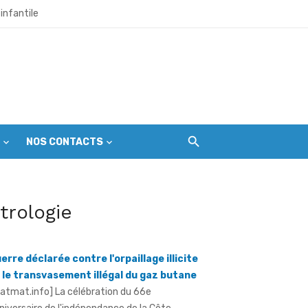
infantile
et citoyens
 l’échéance du 1er septembre
NOS CONTACTS
ir les premières gardiennes du parc
itrologie
ine mondial en péril
erre déclarée contre l'orpaillage illicite
 le transvasement illégal du gaz butane
ratmat.info] La célébration du 66e
niversaire de l'indépendance de la Côte