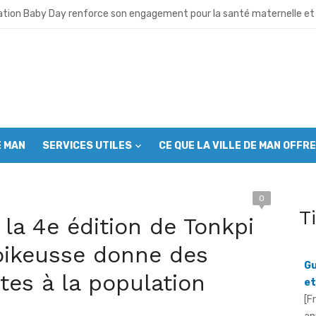
T lance ses activités et appelle à l’union des cadres
ation Baby Day renforce son engagement pour la santé maternelle et 
 neuve avant la fête nationale : Le Grand ménage mobilise autorités 
u café- cacao: Le Conseil café-cacao mobilise les producteurs avant
ro déchet”: Plus de 1000 jeunes mobilisés à Man pour assainir la ville
E MAN
SERVICES UTILES
CE QUE LA VILLE DE MAN OFFRE
es musulmans appelés à s’engager contre l’incivisme et la drogue
sion du CGL Mont Péko: Les communautés riveraines appelées à deven
0
T
OIPR intensifie ses efforts pour sortir la réserve de la liste du patrimo
la 4e édition de Tonkpi
– cacao : Le SYNAVICI réclame un audit du collège des producteurs
Toikeusse donne des
Gu
Koalga prend les rênes du SYNAVICI dans le Grand Ouest
tes à la population
et
[F
an