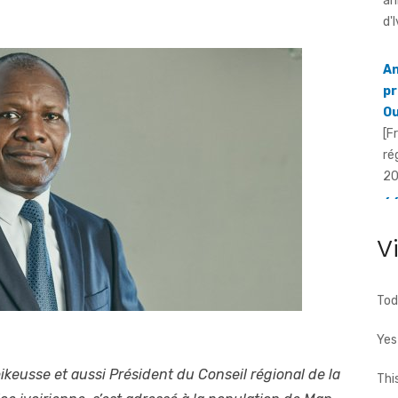
d'
An
pr
Ou
[F
ré
20
66
To
fa
V
[F
66
Tod
d'
Yes
ikeusse et aussi Président du Conseil régional de la
Thi