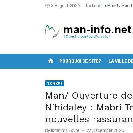
Skip
Tonkpi: L’ULD
8 August 2026
Latest:
access_time
to
Man: La Fond
content
Man fait peau
Traçabilité d
Opération “Zé
home
POURQUOI CE SITE?
LA VILLE D
Man: Les jeun
Deuxième ses
TONKPI
Mont Nimba: L’
Man/ Ouverture de 
Filière café 
Nihidaley : Mabri 
Man: Vincent 
nouvelles rassuran
Posted
By
Ibrahima Toure
23 December 2020