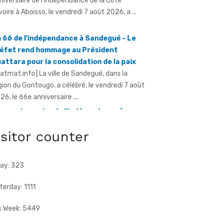
Ivoire à Aboisso, le vendredi 7 août 2026, a ...
 66 de l'indépendance à Sandegué - Le
éfet rend hommage au Président
attara pour la consolidation de la paix
ratmat.info] La ville de Sandegué, dans la
gion du Gontougo, a célébré, le vendredi 7 août
26, le 66e anniversaire ...
e anniversaire de l'indépendance à
ugbo - Le sous-préfet appelle à l'union
ce à la menace terroriste
isitor counter
ratmat.info] À l'occasion de la célébration du
e anniversaire de l'indépendance de la Côte
ay: 323
Ivoire, le sous-préfet de Tougbo, dans ...
terday: 1111
s Week: 5449