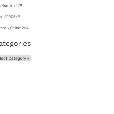
s Month: 7479
al: 2090549
rently Online: 264
ategories
egories