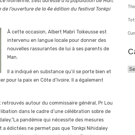
ce ivoirienne, s’est adressé à la population de Man,
Thi
de l’ouverture de la 4e édition du festival Tonkpi
Tot
À cette occasion, Albert Mabri Toikeusse est
Cur
intervenu en langue locale pour donner des
nouvelles rassurantes de lui à ses parents de
C
Man.
Cat
Il a indiqué en substance qu’il se porte bien et
r pour la paix en Côte d’Ivoire. Il a également
t retrouvés autour du commissaire général, Pr Lou
ibation dans le cadre d’une célébration sobre de
hidaley.”La pandémie qui nécessite des mesures
t a édictées ne permet pas que Tonkpi Nihidaley