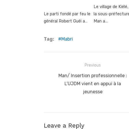
Le village de Kiélé
Le parti fondé par feu le
la sous-préfectur
général Robert Guéi a…
Man a…
Tag:
Mabri
Post
Previous
navigation
Previous
Man/ Insertion professionnelle :
post:
L’UJDM vient en appui à la
jeunesse
Leave a Reply