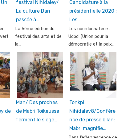
: Un
festival Nihidaley/
Candidature à la
La culture Dan
présidentielle 2020 :
passée à…
Les…
er
La 5ème édition du
Les coordonnateurs
vert
festival des arts et de
Udpci (Union pour la
la…
démocratie et la paix…
Man/ Des proches
Tonkpi
ey de
de Mabri Toikeusse
Nihidaley8/Confére
ferment le siège…
nce de presse bilan:
Mabri magnifie…
Dans l’effervescence de