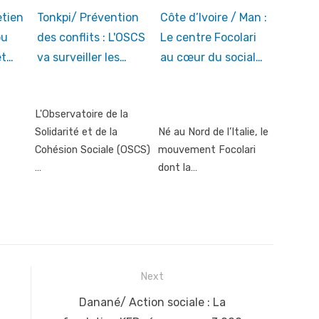
etien
Tonkpi/ Prévention
Côte d’Ivoire / Man :
ou
des conflits : L'OSCS
Le centre Focolari
et…
va surveiller les…
au cœur du social…
L'Observatoire de la
Solidarité et de la
Né au Nord de l’Italie, le
Cohésion Sociale (OSCS)
mouvement Focolari
…
dont la…
Next
Next
Danané/ Action sociale : La