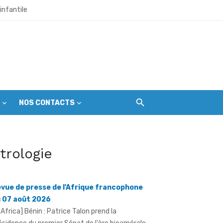
infantile
et citoyens
l’échéance du 1er septembre
NOS CONTACTS
r les premières gardiennes du parc
itrologie
ine mondial en péril
vue de presse de l'Afrique francophone
 07 août 2026
llAfrica] Bénin : Patrice Talon prend la
ésidence du premier Sénat de l'ère bicamérale