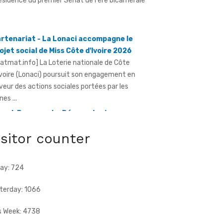
rtenariat - La Lonaci accompagne le
ojet social de Miss Côte d'Ivoire 2026
ratmat.info] La Loterie nationale de Côte
Ivoire (Lonaci) poursuit son engagement en
veur des actions sociales portées par les
nes ...
and-Bassam - Le Réseau des jeunes
dres du Sud-Comoé offre du matériel
dical à 4 structures sanitaires
isitor counter
ratmat.info] Le Réseau des jeunes cadres du
d-Comoé, dirigé par Eliame Niamkey, a remis,
 jeudi 6 août 2026, au ...
ay: 724
terday: 1066
s Week: 4738