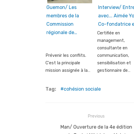
Guemon/ Les
Interview/ Entr
membres de la
avec... Aimée Y
Commission
Co-fondatrice 
régionale de…
Certifiée en
management,
consultante en
Prévenir les conflits.
communication,
C'est la principale
sensibilisation et
mission assignée à la…
gestionnaire de…
Tag:
cohésion sociale
Post
Previous
navigation
Previous
Man/ Ouverture de la 4e édition