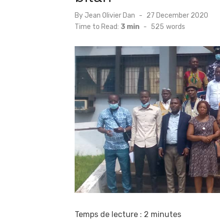
Posted
By
Jean Olivier Dan
27 December 2020
on
Time to Read:
3 min
-
525
words
Temps de lecture :
2
minutes