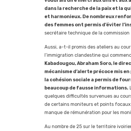
voudrais dire merci aux uns et aux a
dans la recherche de la paix et la 
et harmonieux. De nombreux renfor
des femmes ont permis d’éviter l’i
secrétaire technique de la commission 
Aussi, a-t-il promis des ateliers au cou
l’immigration clandestine qui commence
Kabadougou, Abraham Soro, le direct
mécanisme d’alerte précoce mis en pl
la cohésion sociale a permis de fou
beaucoup de fausse informations.
L
quelques difficultés survenues au cours d
de certains moniteurs et points focaux,
manque de rémunération pour les moni
Au nombre de 25 sur le territoire ivoiri