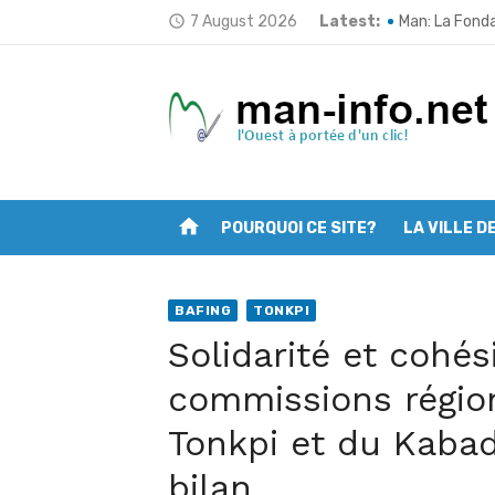
Skip
7 August 2026
Latest:
Tonkpi: L’ULDT
access_time
to
Man: La Fond
content
Man fait peau
Traçabilité d
Opération “Zé
home
POURQUOI CE SITE?
LA VILLE D
Man: Les jeun
Deuxième ses
BAFING
TONKPI
Mont Nimba: L’
Solidarité et cohés
Filière café 
commissions régio
Man: Vincent 
Tonkpi et du Kaba
bilan