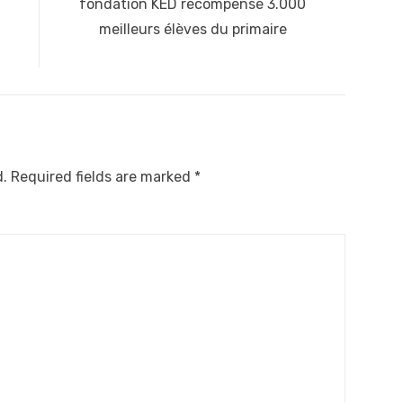
post:
fondation KED récompense 3.000
meilleurs élèves du primaire
d.
Required fields are marked
*