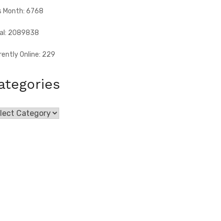
s Month: 6768
al: 2089838
rently Online: 229
ategories
egories