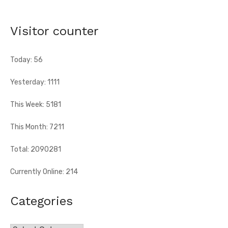
terroriste
[Fratmat.info] À l'occasion de la célébration du 66e
Visitor counter
anniversaire de l'indépendance de la Côte d'Ivoire, le sous-
préfet de Tougbo, dans ...
Today: 56
Yesterday: 1111
This Week: 5181
This Month: 7211
Total: 2090281
Currently Online: 214
Categories