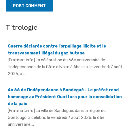
Titrologie
Guerre déclarée contre l'orpaillage illicite et le
transvasement illégal du gaz butane
[Fratmat.info] La célébration du 66e anniversaire de
l'indépendance de la Côte d'Ivoire à Aboisso, le vendredi 7 août
2026, a ...
An 66 de l'indépendance à Sandegué - Le préfet rend
hommage au Président Ouattara pour la consolidation
de la paix
[Fratmat.info] La ville de Sandegué, dans la région du
Gontougo, a célébré, le vendredi 7 août 2026, le 66e
anniversaire ...
66e anniversaire de l'indépendance à Tougbo - Le
sous-préfet appelle à l'union face à la menace