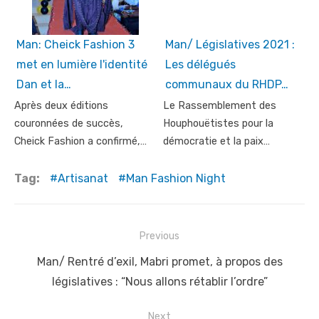
Man: Cheick Fashion 3
Man/ Législatives 2021 :
met en lumière l'identité
Les délégués
Dan et la…
communaux du RHDP…
Après deux éditions
Le Rassemblement des
couronnées de succès,
Houphouëtistes pour la
Cheick Fashion a confirmé,…
démocratie et la paix…
Tag:
Artisanat
Man Fashion Night
Post
Previous
navigation
Previous
Man/ Rentré d’exil, Mabri promet, à propos des
post:
législatives : “Nous allons rétablir l’ordre”
Next