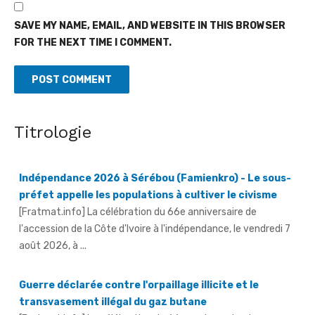
SAVE MY NAME, EMAIL, AND WEBSITE IN THIS BROWSER
FOR THE NEXT TIME I COMMENT.
Titrologie
Indépendance 2026 à Sérébou (Famienkro) - Le sous-
préfet appelle les populations à cultiver le civisme
[Fratmat.info] La célébration du 66e anniversaire de
l'accession de la Côte d'Ivoire à l'indépendance, le vendredi 7
août 2026, à ...
Guerre déclarée contre l'orpaillage illicite et le
transvasement illégal du gaz butane
[Fratmat.info] La célébration du 66e anniversaire de
l'indépendance de la Côte d'Ivoire à Aboisso, le vendredi 7 août
2026, a ...