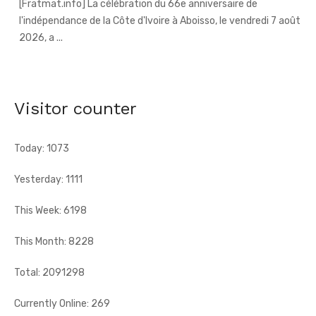
An 66 de l'indépendance à Sandegué - Le préfet rend
hommage au Président Ouattara pour la consolidation
de la paix
[Fratmat.info] La ville de Sandegué, dans la région du
Visitor counter
Gontougo, a célébré, le vendredi 7 août 2026, le 66e
anniversaire ...
Today: 1073
Yesterday: 1111
This Week: 6198
This Month: 8228
Total: 2091298
Currently Online: 269