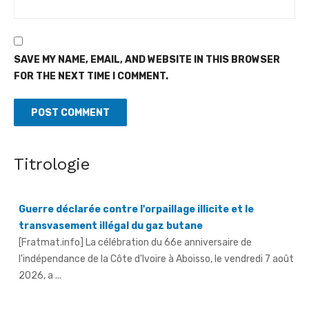
SAVE MY NAME, EMAIL, AND WEBSITE IN THIS BROWSER
FOR THE NEXT TIME I COMMENT.
Titrologie
Guerre déclarée contre l'orpaillage illicite et le
transvasement illégal du gaz butane
[Fratmat.info] La célébration du 66e anniversaire de
l'indépendance de la Côte d'Ivoire à Aboisso, le vendredi 7 août
2026, a ...
An 66 de l'indépendance à Sandegué - Le préfet rend
hommage au Président Ouattara pour la consolidation