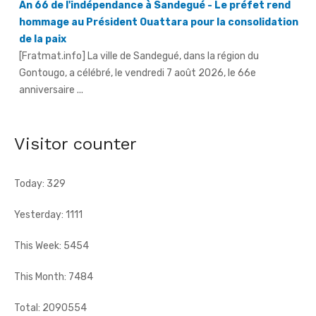
de la paix
[Fratmat.info] La ville de Sandegué, dans la région du
Gontougo, a célébré, le vendredi 7 août 2026, le 66e
anniversaire ...
66e anniversaire de l'indépendance à Tougbo - Le
sous-préfet appelle à l'union face à la menace
terroriste
[Fratmat.info] À l'occasion de la célébration du 66e
Visitor counter
anniversaire de l'indépendance de la Côte d'Ivoire, le sous-
préfet de Tougbo, dans ...
Today: 329
Yesterday: 1111
This Week: 5454
This Month: 7484
Total: 2090554