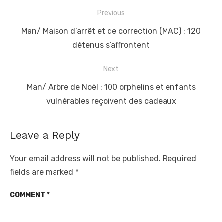
Post
Previous
navigation
Previous
Man/ Maison d’arrêt et de correction (MAC) : 120
post:
détenus s’affrontent
Next
Next
Man/ Arbre de Noël : 100 orphelins et enfants
post:
vulnérables reçoivent des cadeaux
Leave a Reply
Your email address will not be published.
Required
fields are marked
*
COMMENT
*