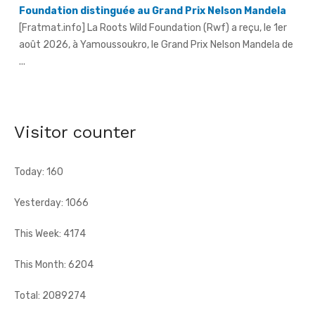
août 2026, à Yamoussoukro, le Grand Prix Nelson Mandela de
...
Hervé Renard à la tête des Éléphants - Idriss Diallo
justifie son choix
[Fratmat.info] L'expérience, la connaissance du football
africain et la capacité d'adaptation du technicien français
justifient, selon la Fif, son choix ...
Visitor counter
Today: 160
Yesterday: 1066
This Week: 4174
This Month: 6204
Total: 2089274