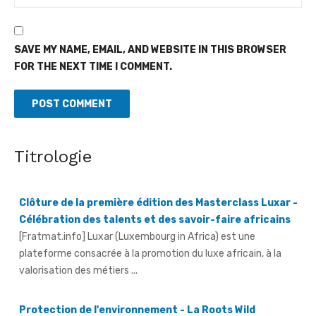
SAVE MY NAME, EMAIL, AND WEBSITE IN THIS BROWSER
FOR THE NEXT TIME I COMMENT.
Titrologie
Clôture de la première édition des Masterclass Luxar -
Célébration des talents et des savoir-faire africains
[Fratmat.info] Luxar (Luxembourg in Africa) est une
plateforme consacrée à la promotion du luxe africain, à la
valorisation des métiers ...
Protection de l'environnement - La Roots Wild
Foundation distinguée au Grand Prix Nelson Mandela
[Fratmat.info] La Roots Wild Foundation (Rwf) a reçu, le 1er