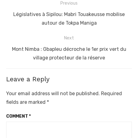
Post
Previous
navigation
Previous
Législatives à Sipilou: Mabri Touakeusse mobilise
post:
autour de Tokpa Maniga
Next
Next
Mont Nimba : Gbapleu décroche le 1er prix vert du
post:
village protecteur de la réserve
Leave a Reply
Your email address will not be published.
Required
fields are marked
*
COMMENT
*