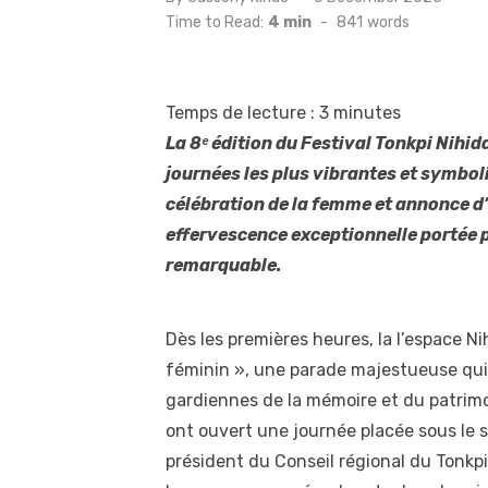
on
Time to Read:
4 min
-
841
words
Temps de lecture :
3
minutes
La 8ᵉ édition du Festival Tonkpi Nihid
journées les plus vibrantes et symbo
célébration de la femme et annonce d’
effervescence exceptionnelle portée p
remarquable.
Dès les premières heures, la l’espace N
féminin », une parade majestueuse qui 
gardiennes de la mémoire et du patrimoi
ont ouvert une journée placée sous le sig
président du Conseil régional du Tonkpi