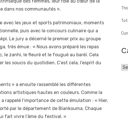
trinsèque des femmes, leur rôle au cœur de la
Thi
elle dans nos communautés ».
Tot
ie avec les jeux et sports patrimoniaux, moments
ionnelle, puis avec le concours culinaire qui a
Cur
kpi. Le jury a décerné le premier prix au groupe
ga, très émue : « Nous avons préparé les repas
C
 le zanhi, le fleuré et le fougué au baréï. Cela
er les soucis du quotidien. C’est cela, l’esprit du
Cat
nts » a ensuite rassemblé les différentes
ations artistiques hautes en couleurs. Comme la
e a rappelé l’importance de cette émulation : « Hier,
porté par le département de Biankouma. Chaque
i fait vivre l’âme du festival. »