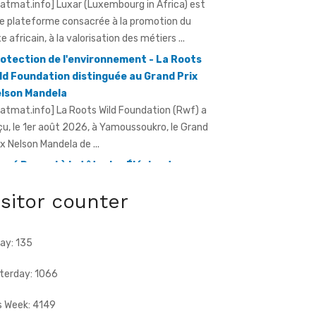
xe africain, à la valorisation des métiers ...
otection de l'environnement - La Roots
ld Foundation distinguée au Grand Prix
lson Mandela
ratmat.info] La Roots Wild Foundation (Rwf) a
çu, le 1er août 2026, à Yamoussoukro, le Grand
ix Nelson Mandela de ...
rvé Renard à la tête des Éléphants -
riss Diallo justifie son choix
ratmat.info] L'expérience, la connaissance du
otball africain et la capacité d'adaptation du
isitor counter
chnicien français justifient, selon la Fif, son
ix ...
ay: 135
terday: 1066
s Week: 4149