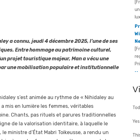
lu
Pr
Wi
Ne
[F
aley a connu, jeudi 4 décembre 2025, l’une de ses
re
liques. Entre hommage au patrimoine culturel,
Pr
un projet touristique majeur, Man a vécu une
He
ar une mobilisation populaire et institutionnelle
Id
[F
fo
V
te
ihidaley s’est animée au rythme de « Nihidaley au
cho
a mis en lumière les femmes, véritables
Tod
ne. Chants, pas rituels et parures traditionnelles
Yes
ne de la valorisation identitaire, à laquelle le
, le ministre d’État Mabri Toikeusse, a rendu un
Thi