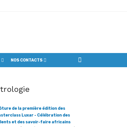
ptembre
NOS CONTACTS
iennes du parc
itrologie
ôture de la première édition des
sterclass Luxar - Célébration des
lents et des savoir-faire africains
ratmat.info] Luxar (Luxembourg in Africa) est
e plateforme consacrée à la promotion du