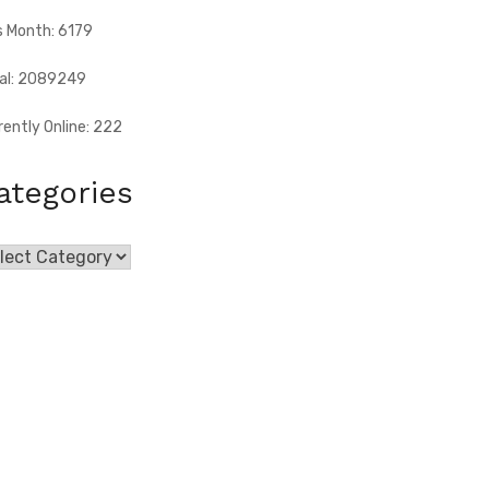
s Month: 6179
al: 2089249
rently Online: 222
ategories
egories