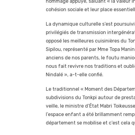
hommage appuyé, saluant « la valeur in
cohésion sociale et leur place essenti
La dynamique culturelle s’est poursuiv
privilégiés de transmission intergénérat
opposé les meilleures cuisinières du Ton
Sipilou, représenté par Mme Topa Manin
anciens de nos parents, le foutu manioc,
nous fait revivre nos traditions et oubli
Nindalé », a-t-elle confié.
Le traditionnel « Moment des Départeme
subdivisions du Tonkpi autour de prest
veille, le ministre d’État Mabri Toikeuss
l’espace enfant a été brillamment rem
département se mobilise et c’est cela qu