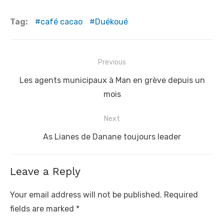
Tag:
café cacao
Duékoué
Post
Previous
navigation
Previous
Les agents municipaux à Man en grève depuis un
post:
mois
Next
Next
As Lianes de Danane toujours leader
post:
Leave a Reply
Your email address will not be published.
Required
fields are marked
*