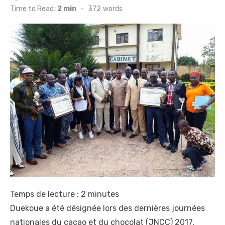
on
Time to Read:
2 min
-
372
words
Temps de lecture :
2
minutes
Duekoue a été désignée lors des dernières journées
nationales du cacao et du chocolat (JNCC) 2017,