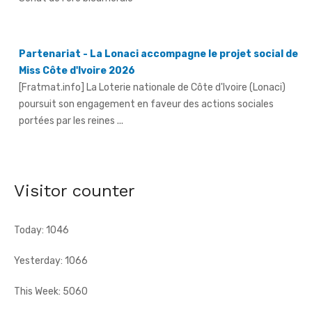
Partenariat - La Lonaci accompagne le projet social de
Miss Côte d'Ivoire 2026
[Fratmat.info] La Loterie nationale de Côte d'Ivoire (Lonaci)
poursuit son engagement en faveur des actions sociales
portées par les reines ...
Grand-Bassam - Le Réseau des jeunes cadres du Sud-
Comoé offre du matériel médical à 4 structures
sanitaires
Visitor counter
[Fratmat.info] Le Réseau des jeunes cadres du Sud-Comoé,
dirigé par Eliame Niamkey, a remis, le jeudi 6 août 2026, au ...
Today: 1046
Yesterday: 1066
This Week: 5060