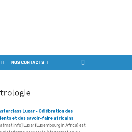
ptembre
NOS CONTACTS
iennes du parc
ôture de la première édition des
itrologie
sterclass Luxar - Célébration des
lents et des savoir-faire africains
ratmat.info] Luxar (Luxembourg in Africa) est
e plateforme consacrée à la promotion du
xe africain, à la valorisation des métiers ...
otection de l'environnement - La Roots