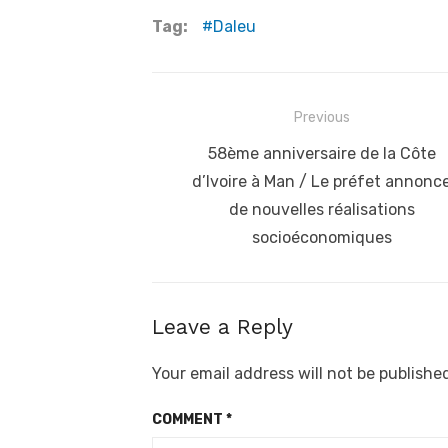
Tag:
Daleu
Post
Previous
navigation
Previous
58ème anniversaire de la Côte
post:
d’Ivoire à Man / Le préfet annonc
de nouvelles réalisations
socioéconomiques
Leave a Reply
Your email address will not be publishe
COMMENT
*