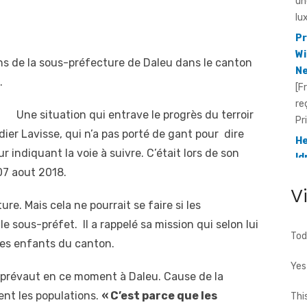
Wi
Ne
[F
ons de la sous-préfecture de Daleu dans le canton
re
Pr
.
He
Une situation qui entrave le progrès du terroir
Id
[F
ier Lavisse, qui n’a pas porté de gant pour dire
fo
r indiquant la voie à suivre. C’était lors de son
te
07 aout 2018.
cho
V
e. Mais cela ne pourrait se faire si les
e sous-préfet. Il a rappelé sa mission qui selon lui
Tod
 les enfants du canton.
Yes
i prévaut en ce moment à Daleu. Cause de la
ent les populations.
« C’est parce que les
Thi