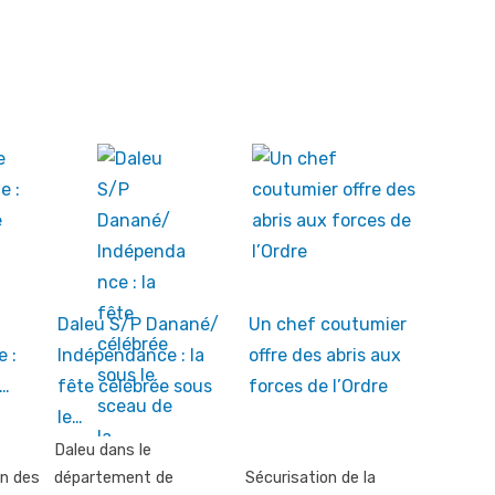
Daleu S/P Danané/
Un chef coutumier
e :
Indépendance : la
offre des abris aux
e…
fête célébrée sous
forces de l’Ordre
le…
Daleu dans le
in des
département de
Sécurisation de la