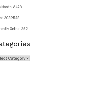
s Month: 6478
al: 2089548
rently Online: 262
ategories
egories