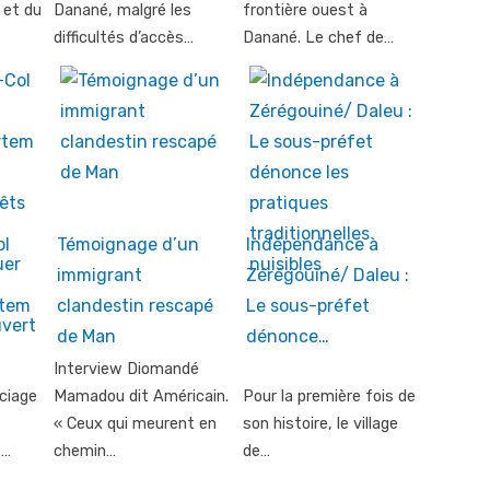
et du
Danané, malgré les
frontière ouest à
difficultés d’accès…
Danané. Le chef de…
ol
Témoignage d’un
Indépendance à
immigrant
Zérégouiné/ Daleu :
rtem
clandestin rescapé
Le sous-préfet
de Man
dénonce…
Interview Diomandé
ciage
Mamadou dit Américain.
Pour la première fois de
« Ceux qui meurent en
son histoire, le village
e…
chemin…
de…