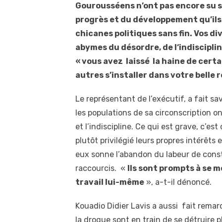
Gourousséens n’ont pas encore su s’
progrès et du développement qu’ils 
chicanes politiques sans fin. Vos di
abymes du désordre, de l‘indisciplin
« vous avez laissé la haine de certa
autres s’installer dans votre belle r
Le représentant de l’exécutif, a fait sa
les populations de sa circonscription ont
et l’indiscipline. Ce qui est grave, c’es
plutôt privilégié leurs propres intérêts
eux sonne l’abandon du labeur de const
raccourcis. «
Ils sont prompts à se m
travail lui-même
», a-t-il dénoncé.
Kouadio Didier Lavis a aussi fait remar
la drogue sont en train de se détruire 