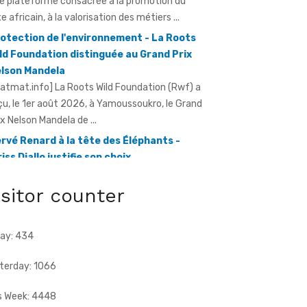
ld Foundation distinguée au Grand Prix
lson Mandela
ratmat.info] La Roots Wild Foundation (Rwf) a
çu, le 1er août 2026, à Yamoussoukro, le Grand
ix Nelson Mandela de ...
rvé Renard à la tête des Éléphants -
riss Diallo justifie son choix
ratmat.info] L'expérience, la connaissance du
otball africain et la capacité d'adaptation du
chnicien français justifient, selon la Fif, son
ix ...
isitor counter
ay: 434
terday: 1066
s Week: 4448