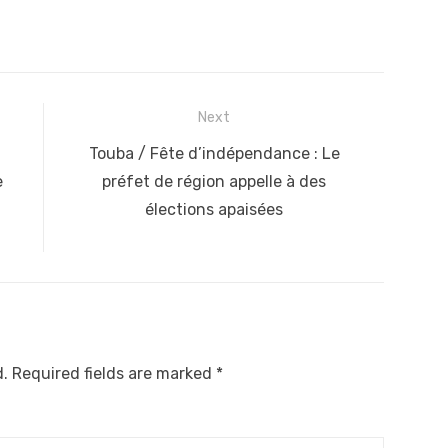
Next
Next
Touba / Fête d’indépendance : Le
post:
e
préfet de région appelle à des
élections apaisées
d.
Required fields are marked
*