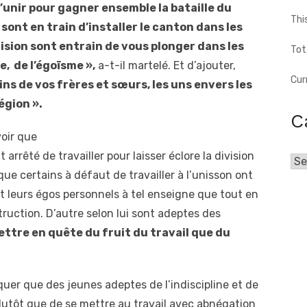
unir pour gagner ensemble la bataille du
Thi
sont en train d’installer le canton dans les
vision sont entrain de vous plonger dans les
Tot
e, de l’égoïsme »,
a-t-il martelé. Et d’ajouter,
Cur
ins de vos frères et sœurs, les uns envers les
égion ».
C
voir que
 arrêté de travailler pour laisser éclore la division
Cat
t que certains à défaut de travailler à l’unisson ont
 et leurs égos personnels à tel enseigne que tout en
ruction. D’autre selon lui sont adeptes des
ettre en quête du fruit du travail que du
quer que des jeunes adeptes de l’indiscipline et de
plutôt que de se mettre au travail avec abnégation