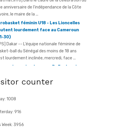
ratmat.info] Dans le cadre de la célébration du
e anniversaire de l'indépendance de la Côte
voire, le maire de la ...
robasket féminin U18 - Les Lioncelles
utent lourdement face au Cameroun
1-30)
PS] Dakar -- L'équipe nationale féminine de
sket-ball du Sénégal des moins de 18 ans
est lourdement inclinée, mercredi, face ...
e anniversaire du pays - Dr Euphrasie
Guessan, déléguée communale Pdci-Rda
isitor counter
pougon-Centre 1, appelle à la
bilisation exceptionnelle
ratmat.info] À 72 heures de la célébration du
ay: 1008
e anniversaire de l'indépendance de la Côte
Ivoire, Dr Euphrasie N'Guessan, vice-présidente
terday: 916
s Week: 3956