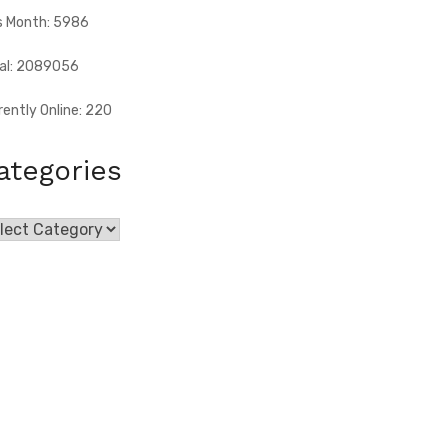
s Month: 5986
al: 2089056
rently Online: 220
ategories
egories