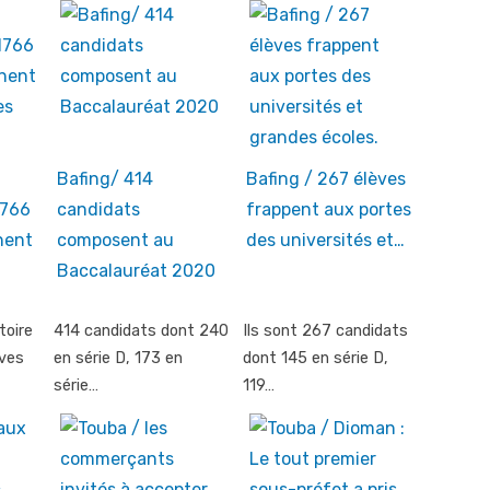
Bafing/ 414
Bafing / 267 élèves
1766
candidats
frappent aux portes
nent
composent au
des universités et…
Baccalauréat 2020
toire
414 candidats dont 240
Ils sont 267 candidats
uves
en série D, 173 en
dont 145 en série D,
série…
119…