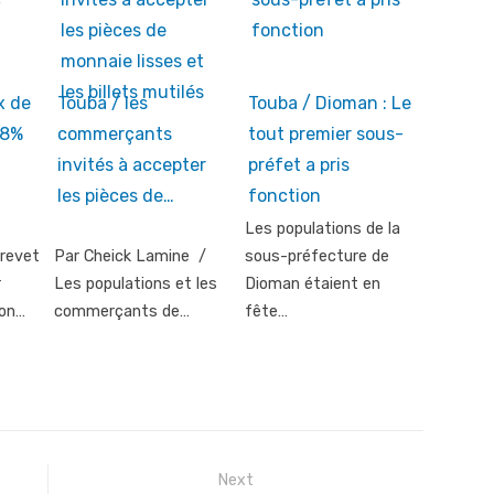
x de
Touba / les
Touba / Dioman : Le
98%
commerçants
tout premier sous-
invités à accepter
préfet a pris
les pièces de…
fonction
Les populations de la
brevet
Par Cheick Lamine /
sous-préfecture de
r
Les populations et les
Dioman étaient en
ion…
commerçants de…
fête…
Next