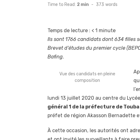
on
Time to Read:
2 min
-
373
words
Temps de lecture :
< 1
minute
Ils sont 1766 candidats dont 634 filles 
Brevet d’études du premier cycle (BEPC
Bafing.
Ap
Vue des candidats en pleine
qu
composition
l’
lundi 13 juillet 2020 au centre du Ly
général 1 de la préfecture de Touba
préfet de région Akasson Bernadette e
À cette occasion, les autorités ont a
et ont invité les surveillants à faire pr