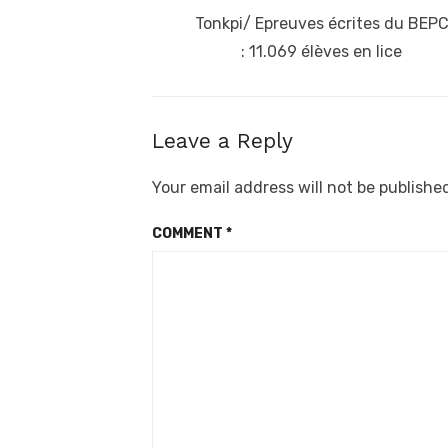
navigation
Previous
Tonkpi/ Epreuves écrites du BEP
post:
: 11.069 élèves en lice
Leave a Reply
Your email address will not be publishe
COMMENT
*