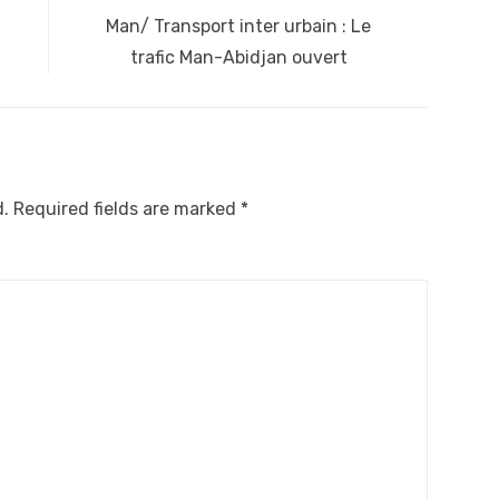
Next
C
Man/ Transport inter urbain : Le
post:
trafic Man-Abidjan ouvert
d.
Required fields are marked
*