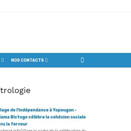
ptembre
NOS CONTACTS
iennes du parc
itrologie
llage de l'indépendance à Yopougon -
ama Bictogo célèbre la cohésion sociale
ns la ferveur