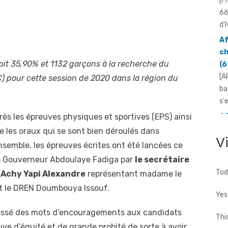
[F
66
d'I
Af
ch
soit 35,90% et 1132 garçons à la recherche du
(6
[A
) pour cette session de 2020 dans la région du
ba
s'
rès les épreuves physiques et sportives (EPS) ainsi
66
N'
e les oraux qui se sont bien déroulés dans
V
Yo
ensemble, les épreuves écrites ont été lancées ce
mo
cée Gouverneur Abdoulaye Fadiga par
le secrétaire
[F
Tod
 Achy Yapi Alexandre
représentant madame le
66
t le DREN Doumbouya Issouf.
d'
Yes
...
dressé des mots d’encouragements aux candidats
Thi
euve d’équité et de grande probité de sorte à avoir