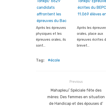
Tonkpi/ 6629
Tonkpi/ Epreuv
candidats
écrites du BEPC
affrontent les
11.069 élèves en
épreuves du Bac
Après les épreuves
Après les épreuve
physiques et les
orales, place aux
épreuves orales, ils
épreuves écrites 
sont…
brevet…
Tag:
école
Post
Previous
navigation
Previous
Mahapleu/ Spéciale fête des
post:
mères: Des femmes en situation
de Handicap et des épouses d’