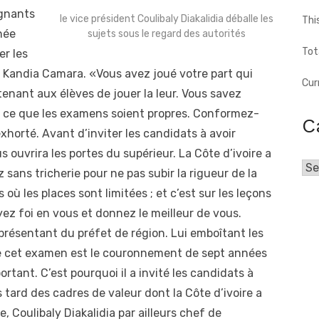
ignants
le vice président Coulibaly Diakalidia déballe les
Thi
née
sujets sous le regard des autorités
Tot
er les
 Kandia Camara. «Vous avez joué votre part qui
Cur
tenant aux élèves de jouer la leur. Vous savez
à ce que les examens soient propres. Conformez-
C
xhorté. Avant d’inviter les candidats à avoir
s ouvrira les portes du supérieur. La Côte d’ivoire a
Cat
sans tricherie pour ne pas subir la rigueur de la
où les places sont limitées ; et c’est sur les leçons
yez foi en vous et donnez le meilleur de vous.
présentant du préfet de région. Lui emboîtant les
e cet examen est le couronnement de sept années
rtant. C’est pourquoi il a invité les candidats à
 tard des cadres de valeur dont la Côte d’ivoire a
e, Coulibaly Diakalidia par ailleurs chef de