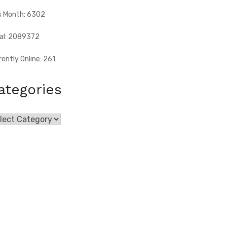
s Month: 6302
al: 2089372
rently Online: 261
ategories
egories