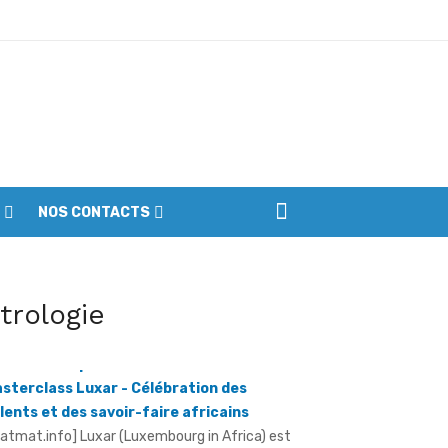
ptembre
NOS CONTACTS
iennes du parc
ôture de la première édition des
itrologie
sterclass Luxar - Célébration des
lents et des savoir-faire africains
ratmat.info] Luxar (Luxembourg in Africa) est
e plateforme consacrée à la promotion du
xe africain, à la valorisation des métiers ...