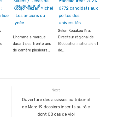
es
Sikensi/ Décès de
Baccalauréat 2021/
 :
Kodjo Miezan Michel
6772 candidats aux
 lice
: Les anciens du
portes des
lycée…
universités…
s
Selon Kouakou Kra,
L’homme a marqué
Directeur régional de
du
durant ses trente ans
l’éducation nationale et
de carrière plusieurs…
de…
Next
Next
Ouverture des assisses au tribunal
post:
de Man: 19 dossiers inscrits au rôle
dont 08 cas de viol