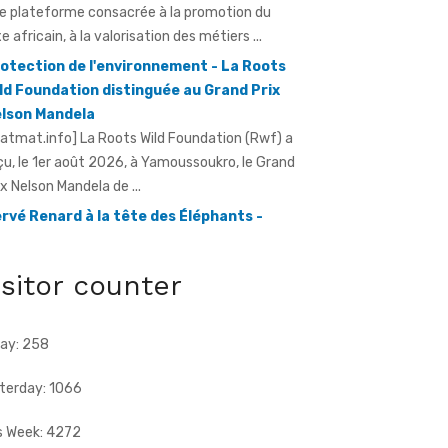
otection de l'environnement - La Roots
ld Foundation distinguée au Grand Prix
lson Mandela
ratmat.info] La Roots Wild Foundation (Rwf) a
çu, le 1er août 2026, à Yamoussoukro, le Grand
ix Nelson Mandela de ...
rvé Renard à la tête des Éléphants -
riss Diallo justifie son choix
ratmat.info] L'expérience, la connaissance du
otball africain et la capacité d'adaptation du
chnicien français justifient, selon la Fif, son
ix ...
isitor counter
ay: 258
terday: 1066
s Week: 4272