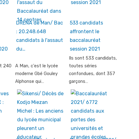
DRENA de Man/ Bac
533 candidats
: 20.248.648
affrontent le
candidats à l'assaut
baccalauréat
020
du…
session 2021
Ils sont 533 candidats,
nt 240
A Man, c'est le lycée
toutes séries
moderne Gbé Gouley
confondues, dont 357
Alphonse qui…
garçons…