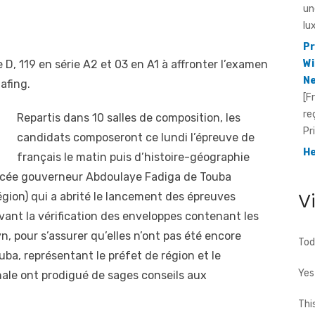
Pr
Wi
Ne
[F
 D, 119 en série A2 et 03 en A1 à affronter l’examen
re
afing.
Pr
He
Repartis dans 10 salles de composition, les
Id
candidats composeront ce lundi l’épreuve de
[F
français le matin puis d’histoire-géographie
fo
te
u lycée gouverneur Abdoulaye Fadiga de Touba
cho
V
égion) qui a abrité le lancement des épreuves
vant la vérification des enveloppes contenant les
, pour s’assurer qu’elles n’ont pas été encore
Tod
uba, représentant le préfet de région et le
Yes
nale ont prodigué de sages conseils aux
Thi