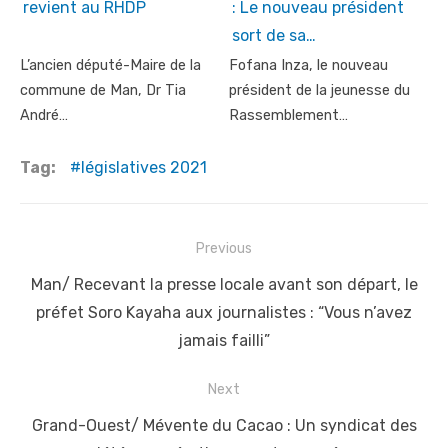
revient au RHDP
: Le nouveau président
sort de sa…
L’ancien député-Maire de la
Fofana Inza, le nouveau
commune de Man, Dr Tia
président de la jeunesse du
André…
Rassemblement…
Tag:
législatives 2021
Post
Previous
navigation
Previous
Man/ Recevant la presse locale avant son départ, le
post:
préfet Soro Kayaha aux journalistes : “Vous n’avez
jamais failli”
Next
Next
Grand-Ouest/ Mévente du Cacao : Un syndicat des