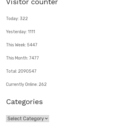
Visitor counter
anniversaire de l'indépendance de la Côte d'Ivoire, le sous-
préfet de Tougbo, dans ...
Today: 322
Yesterday: 1111
This Week: 5447
This Month: 7477
Total: 2090547
Currently Online: 262
Categories
Categories