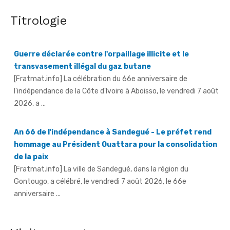
Titrologie
Guerre déclarée contre l'orpaillage illicite et le
transvasement illégal du gaz butane
[Fratmat.info] La célébration du 66e anniversaire de
l'indépendance de la Côte d'Ivoire à Aboisso, le vendredi 7 août
2026, a ...
An 66 de l'indépendance à Sandegué - Le préfet rend
hommage au Président Ouattara pour la consolidation
de la paix
[Fratmat.info] La ville de Sandegué, dans la région du
Gontougo, a célébré, le vendredi 7 août 2026, le 66e
anniversaire ...
66e anniversaire de l'indépendance à Tougbo - Le
sous-préfet appelle à l'union face à la menace
terroriste
[Fratmat.info] À l'occasion de la célébration du 66e