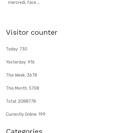
66e anniversaire du pays - Dr Euphrasie N'Guessan,
déléguée communale Pdci-Rda Yopougon-Centre 1,
appelle à la mobilisation exceptionnelle
[Fratmat.info] À 72 heures de la célébration du 66e
Visitor counter
anniversaire de l'indépendance de la Côte d'Ivoire, Dr Euphrasie
N'Guessan, vice-présidente ...
Today: 730
Yesterday: 916
This Week: 3678
This Month: 5708
Total: 2088778
Currently Online: 199
Categories