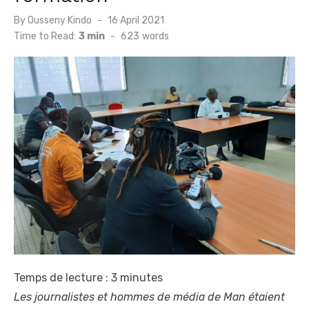
Posted
By
Ousseny Kindo
16 April 2021
on
Time to Read:
3 min
-
623
words
Temps de lecture :
3
minutes
Les journalistes et hommes de média de Man étaient