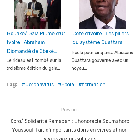
Bouaké/ Gala Plume d'Or
Côte d'Ivoire : Les piliers
Ivoire : Abraham
du système Ouattara
Diomandé de Gbèkè…
Réélu pour cinq ans, Alassane
Le rideau est tombé sur la
Ouattara gouverne avec un
troisième édition du gala…
noyau…
Tag:
Coronavirus
Ebola
formation
Post
Previous
navigation
Previous
Koro/ Solidarité Ramadan : L’honorable Soumahoro
post:
Youssouf fait d’importants dons en vivres et non
vivres aux musulmans