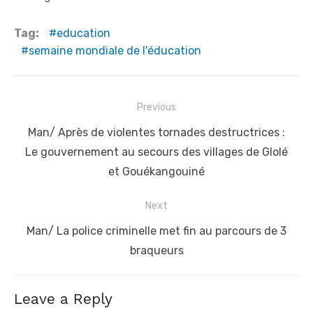
Tag:
education
semaine mondiale de l'éducation
Post
Previous
navigation
Previous
Man/ Après de violentes tornades destructrices :
post:
Le gouvernement au secours des villages de Glolé
et Gouékangouiné
Next
Next
Man/ La police criminelle met fin au parcours de 3
post:
braqueurs
Leave a Reply