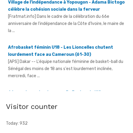
anniversaire de l'indépendance de la Côte d'Ivoire, le maire de
la ...
Afrobasket féminin U18 - Les Lioncelles chutent
lourdement face au Cameroun (61-30)
[APS] Dakar -- L'équipe nationale féminine de basket-ball du
Sénégal des moins de 18 ans s'est lourdement inclinée,
mercredi, face ...
66e anniversaire du pays - Dr Euphrasie N'Guessan,
déléguée communale Pdci-Rda Yopougon-Centre 1,
appelle à la mobilisation exceptionnelle
[Fratmat.info] À 72 heures de la célébration du 66e
anniversaire de l'indépendance de la Côte d'Ivoire, Dr Euphrasie
Visitor counter
N'Guessan, vice-présidente ...
Today: 932