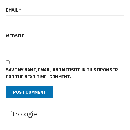
EMAIL
*
WEBSITE
SAVE MY NAME, EMAIL, AND WEBSITE IN THIS BROWSER
FOR THE NEXT TIME I COMMENT.
Titrologie
Village de l'indépendance à Yopougon - Adama Bictogo
célèbre la cohésion sociale dans la ferveur
[Fratmat.info] Dans le cadre de la célébration du 66e