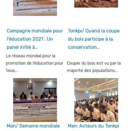
Campagne mondiale pour
Tonkpi/ Quand la coupe
l'éducation 2021 : Un
du bois participe à la
panel initié à…
conservation…
Le réseau mondial pour la
promotion de l’éducation pour
Couper du bois est vu par la
tous,…
majorité des populations…
Man/ Semaine mondiale
Man: Acteurs du Tonkpi