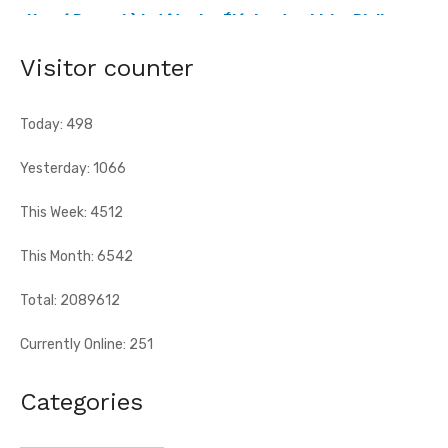
africain et la capacité d'adaptation du technicien français
justifient, selon la Fif, son choix ...
Visitor counter
Today: 498
Yesterday: 1066
This Week: 4512
This Month: 6542
Total: 2089612
Currently Online: 251
Categories