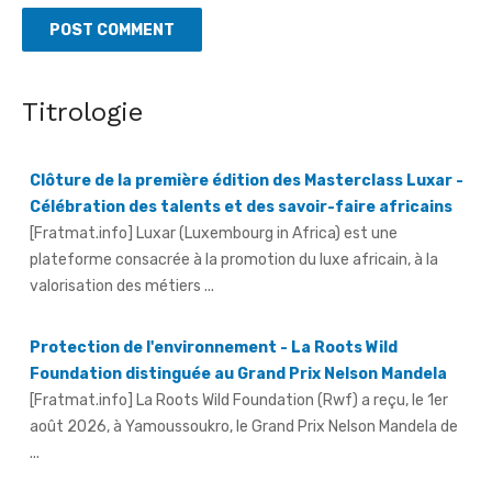
Clôture de la première édition des Masterclass Luxar -
Titrologie
Célébration des talents et des savoir-faire africains
[Fratmat.info] Luxar (Luxembourg in Africa) est une
plateforme consacrée à la promotion du luxe africain, à la
valorisation des métiers ...
Protection de l'environnement - La Roots Wild
Foundation distinguée au Grand Prix Nelson Mandela
[Fratmat.info] La Roots Wild Foundation (Rwf) a reçu, le 1er
août 2026, à Yamoussoukro, le Grand Prix Nelson Mandela de
...
Hervé Renard à la tête des Éléphants - Idriss Diallo
justifie son choix
[Fratmat.info] L'expérience, la connaissance du football