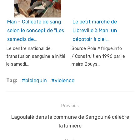
Man - Collecte de sang
Le petit marché de
selon le concept de "Les
Libreville à Man, un
samedis de…
dépotoir à ciel…
Le centre national de
Source Pole Afrique.info
transfusion sanguine a initié
/ Construit en 1996 par le
le samedi…
maire Bouys…
Tag:
blolequin
violence
Post
Previous
navigation
Previous
Lagoulalé dans la commune de Sangouiné célèbre
post:
la lumière