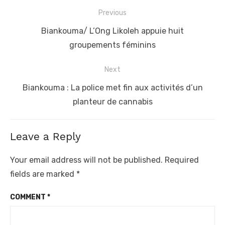
Post
Previous
navigation
Previous
Biankouma/ L’Ong Likoleh appuie huit
post:
groupements féminins
Next
Next
Biankouma : La police met fin aux activités d’un
post:
planteur de cannabis
Leave a Reply
Your email address will not be published.
Required
fields are marked
*
COMMENT
*