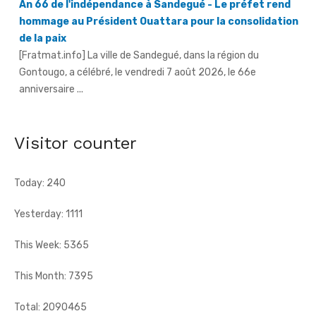
de la paix
[Fratmat.info] La ville de Sandegué, dans la région du
Gontougo, a célébré, le vendredi 7 août 2026, le 66e
anniversaire ...
66e anniversaire de l'indépendance à Tougbo - Le
sous-préfet appelle à l'union face à la menace
terroriste
[Fratmat.info] À l'occasion de la célébration du 66e
Visitor counter
anniversaire de l'indépendance de la Côte d'Ivoire, le sous-
préfet de Tougbo, dans ...
Today: 240
Yesterday: 1111
This Week: 5365
This Month: 7395
Total: 2090465