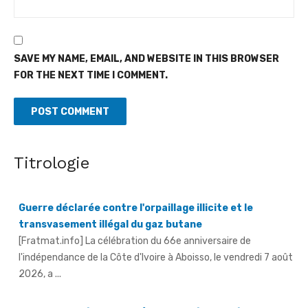
SAVE MY NAME, EMAIL, AND WEBSITE IN THIS BROWSER
FOR THE NEXT TIME I COMMENT.
Titrologie
Guerre déclarée contre l'orpaillage illicite et le
transvasement illégal du gaz butane
[Fratmat.info] La célébration du 66e anniversaire de
l'indépendance de la Côte d'Ivoire à Aboisso, le vendredi 7 août
2026, a ...
An 66 de l'indépendance à Sandegué - Le préfet rend
hommage au Président Ouattara pour la consolidation