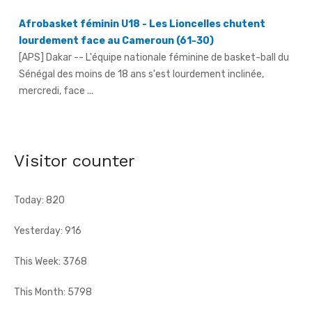
lourdement face au Cameroun (61-30)
[APS] Dakar -- L'équipe nationale féminine de basket-ball du
Sénégal des moins de 18 ans s'est lourdement inclinée,
mercredi, face ...
66e anniversaire du pays - Dr Euphrasie N'Guessan,
déléguée communale Pdci-Rda Yopougon-Centre 1,
appelle à la mobilisation exceptionnelle
[Fratmat.info] À 72 heures de la célébration du 66e
Visitor counter
anniversaire de l'indépendance de la Côte d'Ivoire, Dr Euphrasie
N'Guessan, vice-présidente ...
Today: 820
Yesterday: 916
This Week: 3768
This Month: 5798