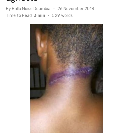
Posted
By
Balla Moise Doumbia
26 November 2018
on
Time to Read:
3 min
-
529
words