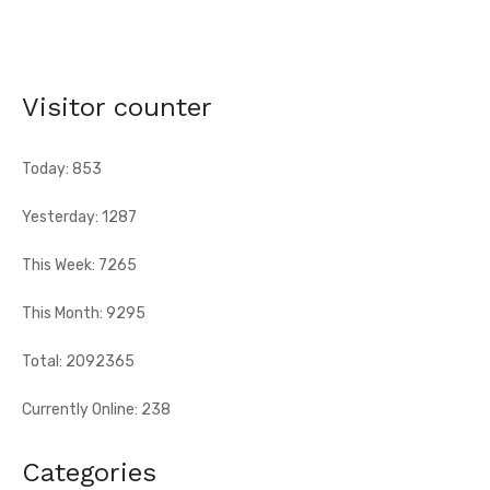
AN 66 - Abengourou - Le préfet engage la bataille
contre les fléaux qui freinent le développement
[Fratmat.info] La célébration du 66e anniversaire de
Visitor counter
l'indépendance de la Côte d'Ivoire, ce vendredi 7 août 2026 à
Abengourou, a ...
Today: 853
Yesterday: 1287
This Week: 7265
This Month: 9295
Total: 2092365
Currently Online: 238
Categories