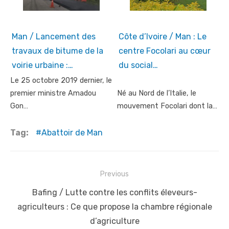
Man / Lancement des
Côte d’Ivoire / Man : Le
travaux de bitume de la
centre Focolari au cœur
voirie urbaine :…
du social…
Le 25 octobre 2019 dernier, le
premier ministre Amadou
Né au Nord de l’Italie, le
Gon…
mouvement Focolari dont la…
Tag:
Abattoir de Man
Post
Previous
navigation
Previous
Bafing / Lutte contre les conflits éleveurs-
post:
agriculteurs : Ce que propose la chambre régionale
d’agriculture