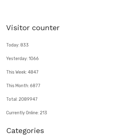
Grand-Bassam - Le Réseau des jeunes cadres du Sud-
Comoé offre du matériel médical à 4 structures
sanitaires
Visitor counter
[Fratmat.info] Le Réseau des jeunes cadres du Sud-Comoé,
dirigé par Eliame Niamkey, a remis, le jeudi 6 août 2026, au ...
Today: 833
Yesterday: 1066
This Week: 4847
This Month: 6877
Total: 2089947
Currently Online: 213
Categories