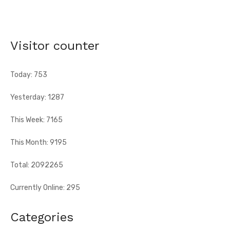
contre les fléaux qui freinent le développement
[Fratmat.info] La célébration du 66e anniversaire de
l'indépendance de la Côte d'Ivoire, ce vendredi 7 août 2026 à
Visitor counter
Abengourou, a ...
Today: 753
Yesterday: 1287
This Week: 7165
This Month: 9195
Total: 2092265
Currently Online: 295
Categories