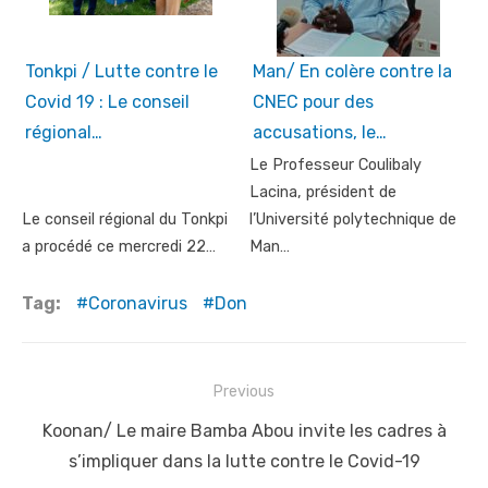
Tonkpi / Lutte contre le
Man/ En colère contre la
Covid 19 : Le conseil
CNEC pour des
régional…
accusations, le…
Le Professeur Coulibaly
Lacina, président de
Le conseil régional du Tonkpi
l’Université polytechnique de
a procédé ce mercredi 22…
Man…
Tag:
Coronavirus
Don
Post
Previous
navigation
Previous
Koonan/ Le maire Bamba Abou invite les cadres à
post:
s’impliquer dans la lutte contre le Covid-19