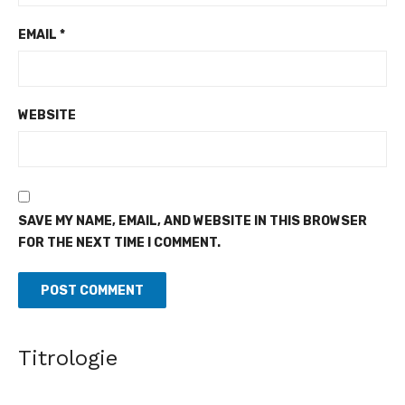
EMAIL
*
WEBSITE
SAVE MY NAME, EMAIL, AND WEBSITE IN THIS BROWSER
FOR THE NEXT TIME I COMMENT.
Titrologie
Revue de presse de l'Afrique francophone du 07 août
2026
[allAfrica] Bénin : Patrice Talon prend la présidence du premier