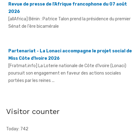
Sénat de l'ère bicamérale
Partenariat - La Lonaci accompagne le projet social de
Miss Côte d'Ivoire 2026
[Fratmat.info] La Loterie nationale de Côte d'Ivoire (Lonaci)
poursuit son engagement en faveur des actions sociales
portées par les reines ...
Grand-Bassam - Le Réseau des jeunes cadres du Sud-
Comoé offre du matériel médical à 4 structures
sanitaires
[Fratmat.info] Le Réseau des jeunes cadres du Sud-Comoé,
dirigé par Eliame Niamkey, a remis, le jeudi 6 août 2026, au ...
Visitor counter
Today: 742