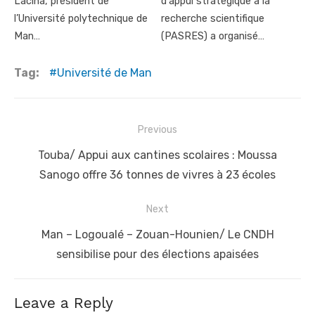
Lacina, président de
d'appui stratégique à la
l’Université polytechnique de
recherche scientifique
Man…
(PASRES) a organisé…
Tag:
Université de Man
Post
Previous
navigation
Previous
Touba/ Appui aux cantines scolaires : Moussa
post:
Sanogo offre 36 tonnes de vivres à 23 écoles
Next
Next
Man – Logoualé – Zouan-Hounien/ Le CNDH
post:
sensibilise pour des élections apaisées
Leave a Reply