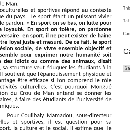
 de Man,
Thi
cioculturelles et sportives répond au contexte
que du pays. Le sport étant un puissant vivier
Tot
 de pardon.
« En sport on se bas, on lutte pour
a loyauté. En sport on tolère, on pardonne
Cur
ersaire, en sport, il ne peut exister de haine
re loyal juste et mesuré. De ce fait, le sport
ésion sociale, de vivre ensemble objectif et
C
ensemble pour exprimer notre humanité soit
des idiots ou comme des animaux, disait
lui, sa structure veut éduquer les étudiants à la
Cat
 Il soutient que l’épanouissement physique et
ntage être efficace si l’on comprend le rôle
ctivités culturelles. C’est pourquoi Mongué
tion du Crou de Man entend se donner les
ires, à faire des étudiants de l’université de
amiques.
Pour Coulibaly Mamadou, sous-directeur
elles et sportives, il est question pour sa
ort, la culture et le social. Il estime que le