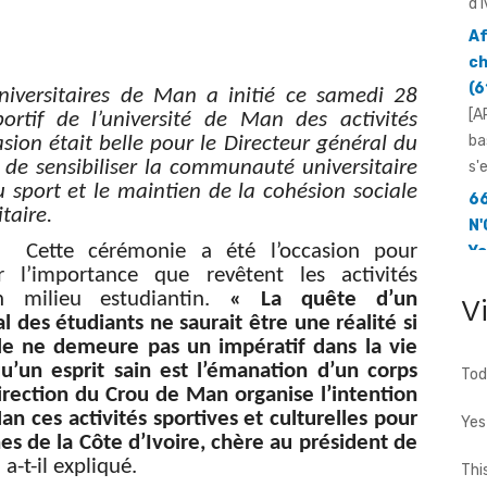
(6
[A
ba
s'
niversitaires de Man a initié ce samedi 28
tif de l’université de Man des activités
66
casion était belle pour le Directeur général du
N'
 sensibiliser la communauté universitaire
Yo
u sport et le maintien de la cohésion sociale
mo
taire.
[F
Cette cérémonie a été l’occasion pour
66
’importance que revêtent les activités
d'
en milieu estudiantin.
« La quête d’un
V
...
des étudiants ne saurait être une réalité si
relle ne demeure pas un impératif dans la vie
u’un esprit sain est l’émanation d’un corps
Tod
Direction du Crou de Man organise l’intention
an ces activités sportives et culturelles pour
Yes
gnes de la Côte d’Ivoire, chère au président de
, a-t-il expliqué.
Thi