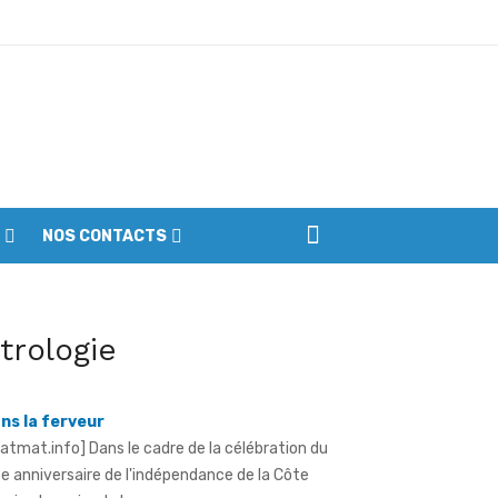
iennes du parc
NOS CONTACTS
llage de l'indépendance à Yopougon -
ama Bictogo célèbre la cohésion sociale
ns la ferveur
itrologie
ratmat.info] Dans le cadre de la célébration du
e anniversaire de l'indépendance de la Côte
voire, le maire de la ...
robasket féminin U18 - Les Lioncelles
utent lourdement face au Cameroun