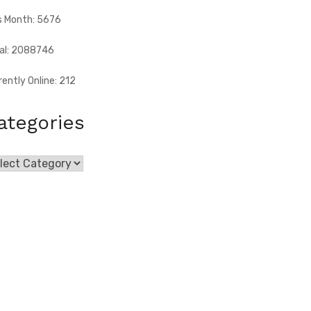
s Month: 5676
al: 2088746
rently Online: 212
ategories
egories