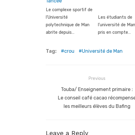
lancée
Le complexe sportif de
l’Université
Les étudiants de
polytechnique de Man
l’université de Ma
abrite depuis…
pris en compte…
Tag:
crou
Université de Man
Post
Previous
navigation
Previous
Touba/ Enseignement primaire :
post:
Le conseil café cacao récompens
les meilleurs élèves du Bafing
Leave a Reply