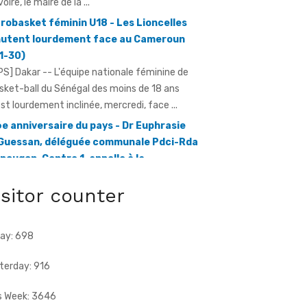
1-30)
PS] Dakar -- L'équipe nationale féminine de
sket-ball du Sénégal des moins de 18 ans
est lourdement inclinée, mercredi, face ...
e anniversaire du pays - Dr Euphrasie
Guessan, déléguée communale Pdci-Rda
pougon-Centre 1, appelle à la
bilisation exceptionnelle
ratmat.info] À 72 heures de la célébration du
e anniversaire de l'indépendance de la Côte
Ivoire, Dr Euphrasie N'Guessan, vice-présidente
isitor counter
ay: 698
terday: 916
s Week: 3646