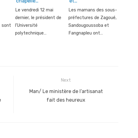
chapelle…
et…
Le vendredi 12 mai
Les mamans des sous-
dernier, le président de
préfectures de Zagoué,
n sont
l’Université
Sandougoussoba et
polytechnique…
Fangnapleu ont…
Next
Next
Man/ Le ministère de l’artisanat
post:
e
fait des heureux