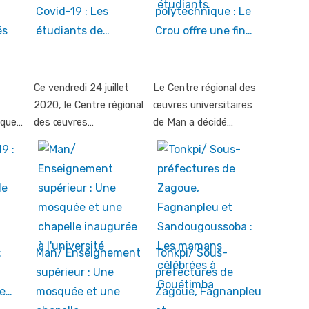
Covid-19 : Les
polytechnique : Le
és
étudiants de…
Crou offre une fin…
Ce vendredi 24 juillet
Le Centre régional des
2020, le Centre régional
œuvres universitaires
ique…
des œuvres…
de Man a décidé…
:
Man/ Enseignement
Tonkpi/ Sous-
supérieur : Une
préfectures de
de…
mosquée et une
Zagoue, Fagnanpleu