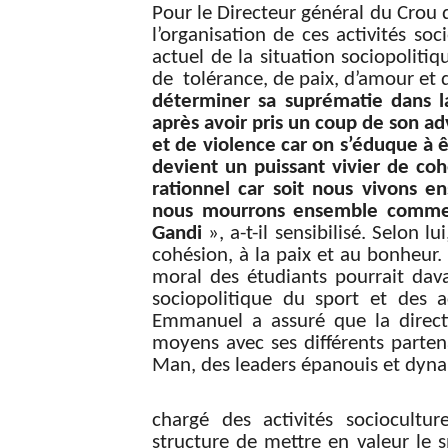
Pour le Directeur général du Crou
l’organisation de ces activités so
actuel de la situation sociopoliti
de tolérance, de paix, d’amour et
déterminer sa suprématie dans l
après avoir pris un coup de son adv
et de violence car on s’éduque à êt
devient un puissant vivier de coh
rationnel car soit nous vivons 
nous mourrons ensemble comme 
Gandi
», a-t-il sensibilisé. Selon 
cohésion, à la paix et au bonheur.
moral des étudiants pourrait dava
sociopolitique du sport et des a
Emmanuel a assuré que la direc
moyens avec ses différents partena
Man, des leaders épanouis et dyn
chargé des activités sociocultur
structure de mettre en valeur le sp