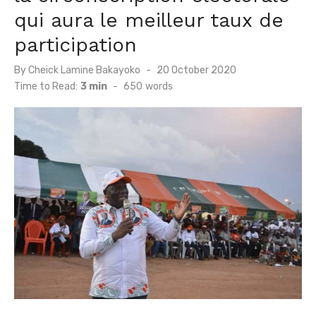
qui aura le meilleur taux de
participation
Posted
By
Cheick Lamine Bakayoko
20 October 2020
on
Time to Read:
3 min
-
650
words