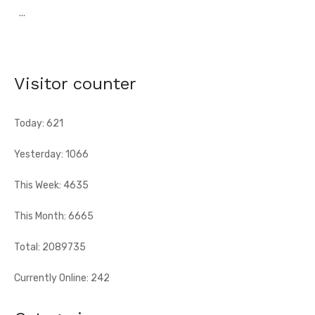
Hervé Renard à la tête des Éléphants - Idriss Diallo
justifie son choix
[Fratmat.info] L'expérience, la connaissance du football
africain et la capacité d'adaptation du technicien français
Visitor counter
justifient, selon la Fif, son choix ...
Today: 621
Yesterday: 1066
This Week: 4635
This Month: 6665
Total: 2089735
Currently Online: 242