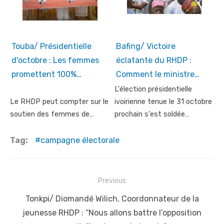
Touba/ Présidentielle
Bafing/ Victoire
d'octobre : Les femmes
éclatante du RHDP :
promettent 100%…
Comment le ministre…
L'élection présidentielle
Le RHDP peut compter sur le
ivoirienne tenue le 31 octobre
soutien des femmes de…
prochain s'est soldée…
Tag:
campagne électorale
Post
Previous
navigation
Previous
Tonkpi/ Diomandé Wilich, Coordonnateur de la
post:
jeunesse RHDP : “Nous allons battre l’opposition