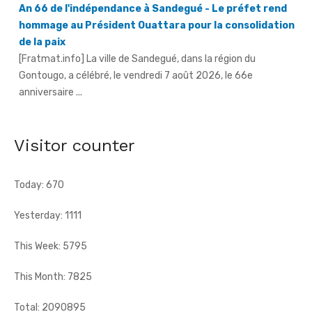
de la paix
[Fratmat.info] La ville de Sandegué, dans la région du
Gontougo, a célébré, le vendredi 7 août 2026, le 66e
anniversaire ...
66e anniversaire de l'indépendance à Tougbo - Le
sous-préfet appelle à l'union face à la menace
terroriste
[Fratmat.info] À l'occasion de la célébration du 66e
Visitor counter
anniversaire de l'indépendance de la Côte d'Ivoire, le sous-
préfet de Tougbo, dans ...
Today: 670
Yesterday: 1111
This Week: 5795
This Month: 7825
Total: 2090895