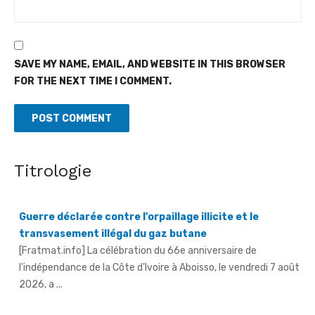
SAVE MY NAME, EMAIL, AND WEBSITE IN THIS BROWSER
FOR THE NEXT TIME I COMMENT.
Titrologie
Guerre déclarée contre l'orpaillage illicite et le
transvasement illégal du gaz butane
[Fratmat.info] La célébration du 66e anniversaire de
l'indépendance de la Côte d'Ivoire à Aboisso, le vendredi 7 août
2026, a ...
An 66 de l'indépendance à Sandegué - Le préfet rend
hommage au Président Ouattara pour la consolidation