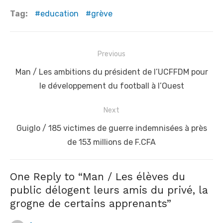
Tag:
education
grève
Post
Previous
navigation
Previous
Man / Les ambitions du président de l’UCFFDM pour
post:
le développement du football à l’Ouest
Next
Next
Guiglo / 185 victimes de guerre indemnisées à près
post:
de 153 millions de F.CFA
One Reply to “Man / Les élèves du
public délogent leurs amis du privé, la
grogne de certains apprenants”