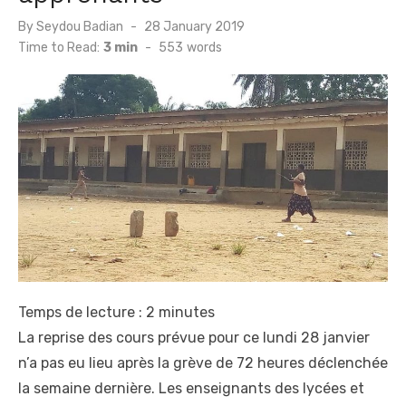
Posted
By
Seydou Badian
28 January 2019
on
Time to Read:
3 min
-
553
words
Temps de lecture :
2
minutes
La reprise des cours prévue pour ce lundi 28 janvier
n’a pas eu lieu après la grève de 72 heures déclenchée
la semaine dernière. Les enseignants des lycées et