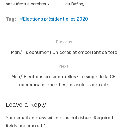
ont effectué nombreux…
du Bafing,…
Tag:
Elections présidentielles 2020
Post
Previous
navigation
Previous
Man/ Ils exhument un corps et emportent sa tête
post:
Next
Next
Man/ Elections présidentielles : Le siège de la CEI
post:
communale incendiés, les isoloirs détruits
Leave a Reply
Your email address will not be published.
Required
fields are marked
*