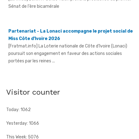
Partenariat - La Lonaci accompagne le projet social de
Miss Côte d'Ivoire 2026
[Fratmat.info] La Loterie nationale de Côte d'Ivoire (Lonaci)
poursuit son engagement en faveur des actions sociales
portées par les reines ...
Grand-Bassam - Le Réseau des jeunes cadres du Sud-
Comoé offre du matériel médical à 4 structures
sanitaires
[Fratmat.info] Le Réseau des jeunes cadres du Sud-Comoé,
Visitor counter
dirigé par Eliame Niamkey, a remis, le jeudi 6 août 2026, au ...
Today: 1062
Yesterday: 1066
This Week: 5076